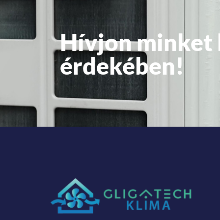
Hívjon minket
érdekében!