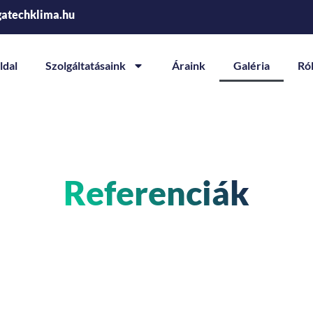
gatechklima.hu
ldal
Szolgáltatásaink
Áraink
Galéria
Ró
Referenciák