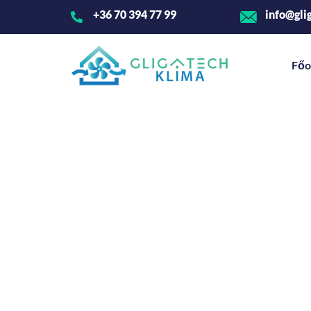
+36 70 394 77 99
info@gli
Főo