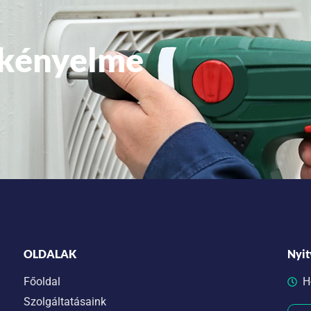
 kényelme
OLDALAK
Nyit
Főoldal
H
Szolgáltatásaink